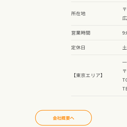
〒
所在地
広
営業時間
9:
定休日
土
一
〒
【東京エリア】
T
T
会社概要へ